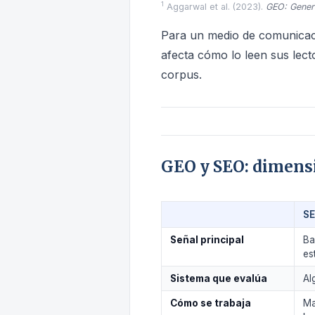
1
Aggarwal et al. (2023).
GEO: Genera
Para un medio de comunicació
afecta cómo lo leen sus lect
corpus.
GEO y SEO: dimensi
S
Señal principal
Ba
es
Sistema que evalúa
Al
Cómo se trabaja
Ma