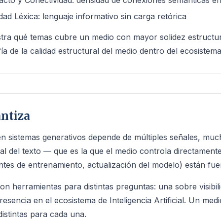
acto y Conectividad: densidad de conexiones semánticas e
ad Léxica: lenguaje informativo sin carga retórica
stra qué temas cubre un medio con mayor solidez estructu
afía de la calidad estructural del medio dentro del ecosistem
antiza
en sistemas generativos depende de múltiples señales, much
al del texto — que es la que el medio controla directamen
tes de entrenamiento, actualización del modelo) están fuer
n herramientas para distintas preguntas: una sobre visibi
presencia en el ecosistema de Inteligencia Artificial. Un me
stintas para cada una.