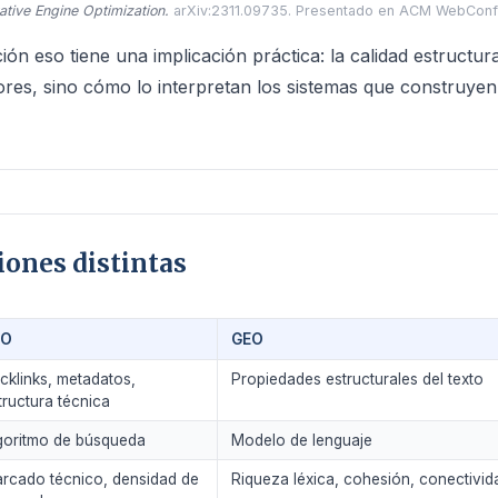
tive Engine Optimization.
arXiv:2311.09735. Presentado en ACM WebConf
n eso tiene una implicación práctica: la calidad estructura
ores, sino cómo lo interpretan los sistemas que construyen
ones distintas
EO
GEO
cklinks, metadatos,
Propiedades estructurales del texto
tructura técnica
goritmo de búsqueda
Modelo de lenguaje
rcado técnico, densidad de
Riqueza léxica, cohesión, conectivi