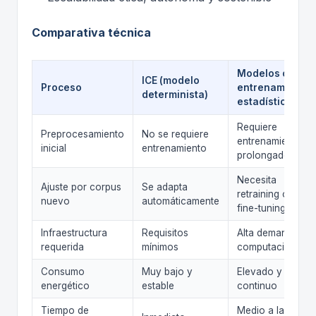
Comparativa técnica
Modelos con
ICE (modelo
Proceso
entrenamiento
determinista)
estadístico
Requiere
Preprocesamiento
No se requiere
entrenamiento
inicial
entrenamiento
prolongado
Necesita
Ajuste por corpus
Se adapta
retraining o
nuevo
automáticamente
fine-tuning
Infraestructura
Requisitos
Alta demanda
requerida
mínimos
computacional
Consumo
Muy bajo y
Elevado y
energético
estable
continuo
Tiempo de
Medio a largo